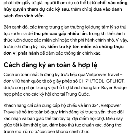
phát hiện giấy tờ giả, người tham dự có thể bị
từ chối vào cổng
,
hủy quyền tham dự các kỳ sau
, thậm chí
bị đưa vào danh
sách đen vĩnh viễn
.
Bên cạnh đó, các trang trung gian thường lợi dụng tâm lý sợ thủ
tục rườm rà để
thu phí cao gấp nhiều lần
, trong khi thẻ chính
thức luôn được cấp miễn phí hoặc tính phí hành chính nhỏ. Vì vậy,
trước khi đăng ký, hãy
kiểm tra kỹ tên miền và chứng thực
đơn vị phát hành
để đảm bảo thông tin chính xác.
Cách đăng ký an toàn & hợp lệ
Cách an toàn nhất là đăng ký trực tiếp qua Vietpower Travel –
đơn vị lữ hành quốc tế có giấy phép số 01-711/TCDL-GPLHQT,
được công nhận trong việc hỗ trợ khách hàng làm Buyer Badge
hợp pháp cho các kỳ hội chợ tại Trung Quốc.
Khách hàng chỉ cần cung cấp hộ chiếu và ảnh 3x4, Vietpower
Travel sẽ hỗ trợ toàn bộ quy trình đăng ký trực tuyến, theo dõi
xác nhận và bàn giao thẻ tận tay tại địa điểm hội chợ. Điều này
giúp tiết kiệm thời gian, đảm bảo thủ tục chuẩn xác, đồng thời
tránh mọi rủi ro từ các bên không chính thức.