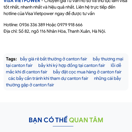
VISA VIETPOWER
- Chuyên gia Tư vấn hồ sơ và thủ tục làm visa
tốt nhất, nhanh nhất và hiệu quả nhất. Liên hệ trực tiếp đến
hotline của Visa Vietpower ngay để được tư vấn
Hotline: 0936 336 389 Hoặc 0979 918 666
Địa chỉ: Số 82, ngõ 116 Nhân Hòa, Thanh Xuân, Hà Nội.
Tags:
bẫy giá rẻ bất thường ở canton fair
bẫy thương mại
tại canton fair
bẫy khi ký hợp đồng tại canton fair
lỗi dễ
mắc khi đi canton fair
bẫy đặt cọc mua hàng ở canton fair
các bẫy cần tránh khi tham dự canton fair
những cái bẫy
thường gặp ở canton fair
BẠN CÓ THỂ
QUAN TÂM