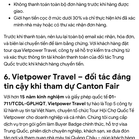
Không thanh toán toàn bộ đơn hàng trước khi hàng được
giao.
Giới hạn tiền cọc ở mức dưới 30% và chỉ thực hiện khi đã xác
minh nhà máy hoặc có thư xác nhận đơn hàng.
Trước khi thanh toán, nên lưu lại toàn bộ email xác nhận, hóa đơn,
và biên lai chuyển tiền để làm bằng chứng. Với khách hàng đặt
tour qua Vietpower Travel, công ty sẽ hỗ trợ kiểm tra chứng từ
và xác thực thông tin tài khoản thanh toán của đối tác Trung
Quốc trước khi khách hàng chuyển tiền.
6. Vietpower Travel – đối tác đáng
tin cậy khi tham dự Canton Fair
Với hơn
15 năm kinh nghiệm
và giấy phép quốc tế
01-
711/TCDL-GPLHQT
,
Vietpower Travel
tự hào là Top 5 công ty
lữ hành uy tín tại Việt Nam, chuyên tổ chức Tour Hội Chợ Quốc Tế
Vietpower cho doanh nghiệp và cá nhân. Chúng tôi cung cấp
dịch vụ trọn gói gồm làm Buyer Badge chính thức, hỗ trợ visa
Trung Quốc, phiên dịch chuyên nghiệp, khách sạn, xe đưa đón
tận nơi và tham quan nhà máy tại Quảng Châu – giúp khách hàng