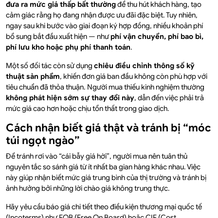
đưa ra mức giá thấp bất thường
để thu hút khách hàng, tạo
cảm giác rằng họ đang nhận được ưu đãi đặc biệt. Tuy nhiên,
ngay sau khi bước vào giai đoạn ký hợp đồng, nhiều khoản phí
bổ sung bắt đầu xuất hiện — như
phí vận chuyển, phí bao bì,
phí lưu kho hoặc phụ phí thanh toán
.
Một số đối tác còn sử dụng
chiêu điều chỉnh thông số kỹ
thuật sản phẩm
, khiến đơn giá ban đầu không còn phù hợp với
tiêu chuẩn đã thỏa thuận. Người mua thiếu kinh nghiệm thường
không phát hiện sớm sự thay đổi này
, dẫn đến việc phải trả
mức giá cao hơn hoặc chịu tổn thất trong giao dịch.
Cách nhận biết giá thật và tránh bị “móc
túi ngọt ngào”
Để tránh rơi vào “cái bẫy giá hời”, người mua nên tuân thủ
nguyên tắc so sánh giá từ ít nhất ba gian hàng khác nhau. Việc
này giúp nhận biết mức giá trung bình của thị trường và tránh bị
ảnh hưởng bởi những lời chào giá không trung thực.
Hãy yêu cầu báo giá chi tiết theo điều kiện thương mại quốc tế
(Incoterms) như FOB (Free On Board) hoặc CIF (Cost,