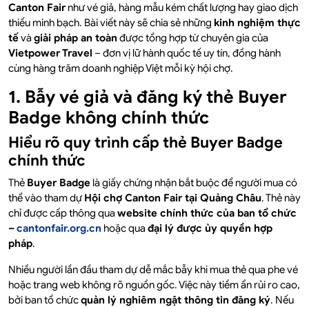
Canton Fair
như vé giả, hàng mẫu kém chất lượng hay giao dịch
thiếu minh bạch. Bài viết này sẽ chia sẻ những
kinh nghiệm thực
tế
và
giải pháp an toàn
được tổng hợp từ chuyên gia của
Vietpower Travel
– đơn vị lữ hành quốc tế uy tín, đồng hành
cùng hàng trăm doanh nghiệp Việt mỗi kỳ hội chợ.
1. Bẫy vé giả và đăng ký thẻ Buyer
Badge không chính thức
Hiểu rõ quy trình cấp thẻ Buyer Badge
chính thức
Thẻ
Buyer Badge
là giấy chứng nhận bắt buộc để người mua có
thể vào tham dự
Hội chợ Canton Fair tại Quảng Châu
. Thẻ này
chỉ được cấp thông qua
website chính thức của ban tổ chức
–
cantonfair.org.cn
hoặc qua
đại lý được ủy quyền hợp
pháp
.
Nhiều người lần đầu tham dự dễ mắc bẫy khi mua thẻ qua phe vé
hoặc trang web không rõ nguồn gốc. Việc này tiềm ẩn rủi ro cao,
bởi ban tổ chức
quản lý nghiêm ngặt thông tin đăng ký
. Nếu