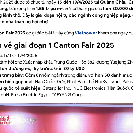
ir 2025 được tổ chức từ ngày
15 đến 19/4/2025
tại
Quảng Châu
,
Ca
hàng
, trải rộng trên
1.55 triệu m²
, với sự tham gia của
hơn 30.000 d
g lãnh thổ
. Đây là
giai đoạn hội tụ các ngành công nghiệp nặng,
tim của toàn bộ hội chợ
!
on Fair 2025
có gì đặc biệt? Hãy cùng
Vietpowe
r
khám phá ngay qua
n về giai đoạn 1 Canton Fair 2025
a
: Từ 15 - 19/4/2025
 tâm hội chợ Xuất nhập khẩu Trung Quốc – Số 382, đường Yuejiang 
dịch thương mại kỳ trước
: Gần
30 tỷ USD
 trưng bày
: Gồm 8 nhóm ngành trọng điểm, với
hơn 50 danh mục 
êu biểu góp mặt
: Hàn Quốc, Đức, Nhật Bản, Thổ Nhĩ Kỳ, Israel, Pakis
u quốc tế xuất hiện
: Caterpillar Inc., NUC Electronics (Hàn Quốc
H, Fresh Electric Egypt, TAEYANG Corp.