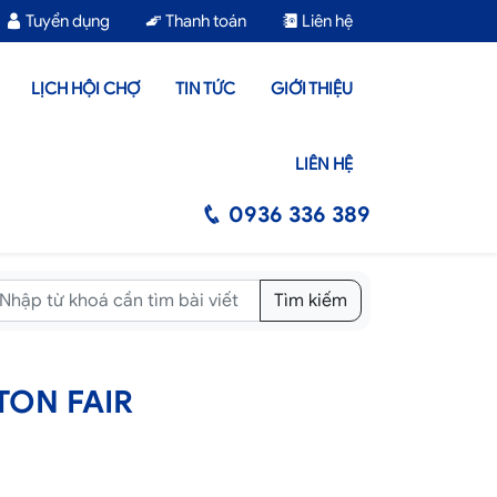
Tuyển dụng
Thanh toán
Liên hệ
LỊCH HỘI CHỢ
TIN TỨC
GIỚI THIỆU
LIÊN HỆ
0936 336 389
Tìm kiếm
NTON FAIR