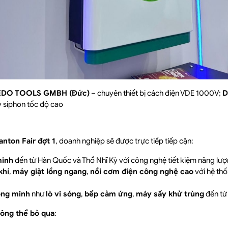
DO TOOLS GMBH (Đức)
– chuyên thiết bị cách điện VDE 1000V;
D
 siphon tốc độ cao
g
anton Fair đợt 1
, doanh nghiệp sẽ được trực tiếp tiếp cận:
minh
đến từ Hàn Quốc và Thổ Nhĩ Kỳ với công nghệ tiết kiệm năng lượ
khí
,
máy giặt lồng ngang
,
nồi cơm điện công nghệ cao
với hệ thố
ông minh
như
lò vi sóng
,
bếp cảm ứng
,
máy sấy khử trùng
đến từ
hông thể bỏ qua
: