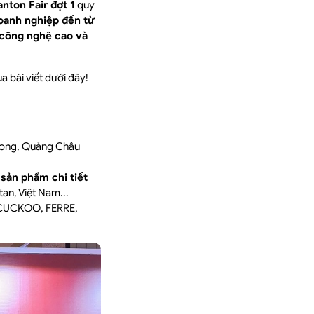
nton Fair đợt 1
quy
oanh nghiệp đến từ
 công nghệ cao và
 bài viết dưới đây!
Zhong, Quảng Châu
sản phẩm chi tiết
tan, Việt Nam...
), CUCKOO, FERRE,