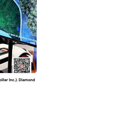
llar Inc.)
,
Diamond