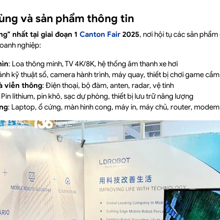
dùng và sản phẩm thông tin
g" nhất tại giai đoạn 1
Canton Fair
2025
, nơi hội tụ các sản phẩ
doanh nghiệp:
hìn
: Loa thông minh, TV 4K/8K, hệ thống âm thanh xe hơi
ảnh kỹ thuật số, camera hành trình, máy quay, thiết bị chơi game cầm
à viễn thông
: Điện thoại, bộ đàm, anten, radar, vệ tinh
: Pin lithium, pin khô, sạc dự phòng, thiết bị lưu trữ năng lượng
ng
: Laptop, ổ cứng, màn hình cong, máy in, máy chủ, router, modem