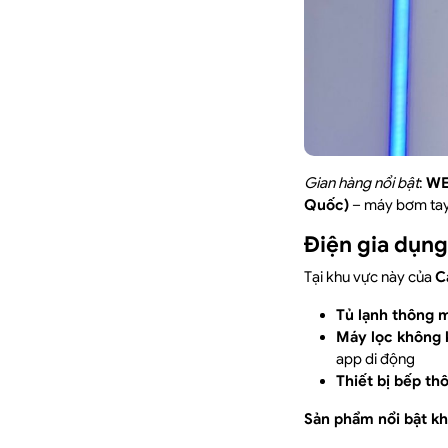
Gian hàng nổi bật
:
WE
Quốc)
– máy bơm tay
Điện gia dụn
Tại khu vực này của
C
Tủ lạnh thông 
Máy lọc không 
app di động
Thiết bị bếp th
Sản phẩm nổi bật k