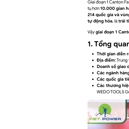
Giai đoạn 1 Canton Fa
tụ hơn
10.000 gian 
214 quốc gia và vùn
tự động hóa
, là
trái 
Vậy
giai đoạn 1 Cant
1. Tổng qua
Thời gian diễn r
Địa điểm
: Trung
Doanh số giao 
Các ngành hàng
Các quốc gia ti
Các thương hiệ
WEDO TOOLS Gmb