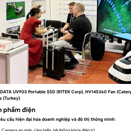
IDATA UV903 Portable SSD (RITEK Corp)
,
HV14S360 Fan (Caterpi
s (Turkey)
ản phẩm điện
êu cầu hiện đại hóa doanh nghiệp và đô thị thông minh
:
: Camera an ninh, cảm biến, hệ thống khóa điện tử