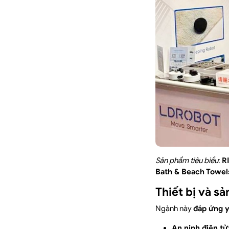
Sản phẩm tiêu biểu
:
R
Bath & Beach Towel
Thiết bị và s
Ngành này
đáp ứng y
An ninh điện tử