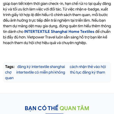
giúp bạn tiết kiệm thời gian check-in, hạn chế rủi ro tại quầy đăng
ký và tối ưu lịch làm việc với đối tác. Từ việc nhận e-badge, xuất
trình giấy tờ hợp lệ đến hiểu rõ chính sách tham quan, mỗi bước
đều ảnh hưởng trực tiếp đến trải nghiệm tại triển lãm. Nếu bạn
tham dự mảng dệt may gia dụng, đừng quên tìm hiểu thêm thông
tin dành cho
INTERTEXTILE Shanghai Home Textiles
để chuẩn
bị đầy đủ hơn. Vietpower Travel luôn sẵn sàng hỗ trợ bạn lên kế
hoạch tham dự hội chợ hiệu quả và chuyên nghiệp.
Tags:
đăng ký intertextile shanghai
cách nhận thẻ vào hội
chợ
intertextile có miễn phí không
thủ tục đăng ký tham
quan
BẠN CÓ THỂ
QUAN TÂM