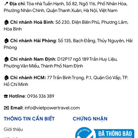
📍 Địa chỉ
: Tòa nhà Tuấn Hạnh, Số 82, Ngõ 116, Phố Nhân Hòa,
Phường Nhân Chính, Quận Thanh Xuân, Hà Nội, Việt Nam
🏠 Chi nhánh Hoà Bình
: Số 230, Điện Biên Phủ, Phương Lâm,
Hòa Bình
🏠 Chi nhánh Hải Phòng
: Số 135, Bạch Đằng, Thủy Nguyên, Hải
Phòng
🏠 Chi nhánh Nam Định
: D12P17 ngõ 189 Trần Huy Liệu,
Phường Văn Miếu, Thành Phố Nam Định
🏠 Chi nhánh HCM:
77 Trần Bình Trọng, P.1, Quận Gò Vấp, TP.
Hồ Chí Minh
☎️ Hotline
: 0936 336 389
✉️ Email
: info@vietpowertravel.com
THÔNG TIN CẦN BIẾT
CHỨNG NHẬN
Giới thiệu