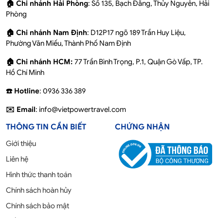
🏠 Chi nhánh Hải Phòng
: Số 135, Bạch Đằng, Thủy Nguyên, Hải
Phòng
🏠 Chi nhánh Nam Định
: D12P17 ngõ 189 Trần Huy Liệu,
Phường Văn Miếu, Thành Phố Nam Định
🏠 Chi nhánh HCM:
77 Trần Bình Trọng, P.1, Quận Gò Vấp, TP.
Hồ Chí Minh
☎️ Hotline
: 0936 336 389
✉️ Email
: info@vietpowertravel.com
THÔNG TIN CẦN BIẾT
CHỨNG NHẬN
Giới thiệu
Liên hệ
Hình thức thanh toán
Chính sách hoàn hủy
Chính sách bảo mật