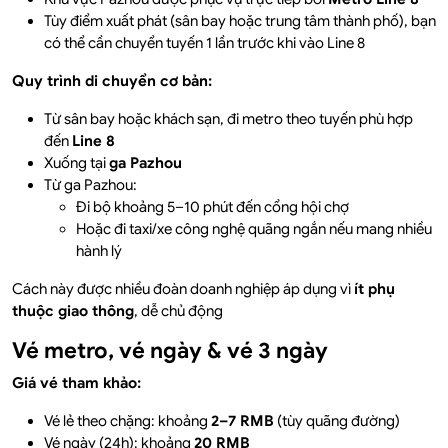
Tùy điểm xuất phát (sân bay hoặc trung tâm thành phố), bạn
có thể cần chuyển tuyến 1 lần trước khi vào Line 8
Quy trình di chuyển cơ bản:
Từ sân bay hoặc khách sạn, đi metro theo tuyến phù hợp
đến
Line 8
Xuống tại
ga Pazhou
Từ ga Pazhou:
Đi bộ khoảng 5–10 phút đến cổng hội chợ
Hoặc đi taxi/xe công nghệ quãng ngắn nếu mang nhiều
hành lý
Cách này được nhiều đoàn doanh nghiệp áp dụng vì
ít phụ
thuộc giao thông
, dễ chủ động
Vé metro, vé ngày & vé 3 ngày
Giá vé tham khảo:
Vé lẻ theo chặng: khoảng
2–7 RMB
(tùy quãng đường)
Vé ngày (24h): khoảng
20 RMB