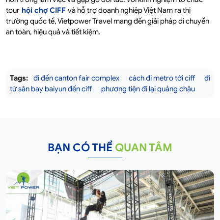
tour
hội chợ CIFF
và hỗ trợ doanh nghiệp Việt Nam ra thị
trường quốc tế, Vietpower Travel mang đến giải pháp di chuyển
an toàn, hiệu quả và tiết kiệm.
Tags:
đi đến canton fair complex
cách đi metro tới ciff
đi
từ sân bay baiyun đến ciff
phương tiện đi lại quảng châu
BẠN CÓ THỂ
QUAN TÂM