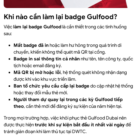
Khi nào cần làm lại badge Gulfood?
Việc
làm lại badge Gulfood
là cần thiết trong các tình huống
sau:
Mất badge đã in
hoặc làm hư hỏng trong quá trình di
chuyển, khiến không thể quét mã QR tại cổng.
Badge in sai thông tin cá nhân
như tên, tên công ty, quốc
tịch hoặc email đăng ký.
Mã QR bị mờ hoặc lỗi
, hệ thống quét không nhận dạng
được khi vào khu vực triển lãm.
Ban tổ chức yêu cầu cấp lại badge
do cập nhật hệ thống
hoặc thay đổi mẫu thẻ mới.
Người tham dự quay lại trong các kỳ Gulfood tiếp
theo
, cần thẻ mới để đăng ký sự kiện của năm hiện tại.
Trong mọi trường hợp, việc khôi phục thẻ Gulfood Dubai nên
được thực hiện
trước khi sự kiện bắt đầu ít nhất vài ngày
để
tránh gián đoạn khi làm thủ tục tại DWTC.