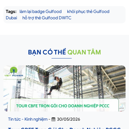
Tags:
làm lại badge Gulfood
khôi phục thẻ Gulfood
Dubai
hỗ trợ thẻ Gulfood DWTC
BẠN CÓ THỂ
QUAN TÂM
Tin tức - Kinh nghiệm
-
30/05/2026