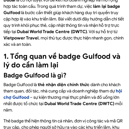
Dubai
là cơ hội tuyệt vời để kết nối doanh nghiệp và mở rộng
hợp tác toàn cầu. Trong quá trình tham dự, việc
làm lại badge
Gulfood
là bước cần thiết giúp khách hàng duy trì quyền truy
cập hợp lệ vào khu triển lãm. Bài viết dưới đây hướng dẫn chi tiết
quy trình khôi phục thẻ, cập nhật thông tin và nhận hỗ trợ trực
tiếp tại
Dubai World Trade Centre (DWTC)
. Với sự hỗ trợ từ
Vietpower Travel
, mọi thủ tục được thực hiện nhanh gọn, chính
xác và an toàn.
1. Tổng quan về badge Gulfood và
lý do cần làm lại
Badge Gulfood là gì?
Badge Gulfood là
thẻ nhận diện chính thức
dành cho khách
tham quan, đối tác, nhà cung cấp và doanh nghiệp tham dự
hội
chợ Gulfood
– sự kiện thương mại thực phẩm và đồ uống lớn
nhất được tổ chức tại
Dubai World Trade Centre (DWTC)
mỗi
năm.
Thẻ badge thể hiện thông tin cá nhân, đơn vị công tác và mã QR
truy cập, cho phép người sở hữu ra vào các khu triển lãm, khu