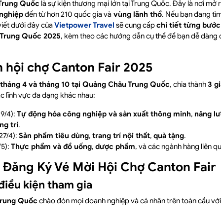
 Trung Quốc
là sự kiện thương mại lớn tại Trung Quốc. Đây là nơi mở r
nghiệp
đến
t
ừ hơn 210 quốc gia và
vùng lãnh thổ
. Nếu bạn đang tì
viết dưới đây của
Vietpower Travel
sẽ cung cấp
chi tiết từng bướ
r Trung Quốc 2025
, kèm theo các hướng dẫn cụ thể để bạn dễ dàng 
n hội chợ Canton Fair 2025
tháng 4 và tháng 10 tại
Quảng Châu Trung Quốc
, chia thành
3 g
c lĩnh vực đa dạng khác nhau:
9/4):
Tự động hóa công nghiệp và sản xuất thông minh
,
năng l
ng trí
.
27/4):
Sản phẩm tiêu dùng
,
trang trí nội thất
,
quà tặng
.
/5):
Thực phẩm và đồ uống
,
dược phẩm
, và các ngành hàng liên q
h Đăng Ký Vé Mời Hội Chợ Canton Fair
điều kiện tham gia
Trung Quốc
chào đón mọi doanh nghiệp và cá nhân trên toàn cầu với c