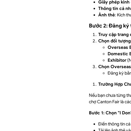
Giấy phép kinh
Thông tin cá n
Ảnh thẻ
: Kích t
Bước 2: Đăng ký 
Truy cập trang
Chọn đối tượng
Overseas 
Domestic 
Exhibitor
(N
Chọn Overseas
Đăng ký bằn
Trường Hợp Ch
Nếu bạn chưa từng th
chợ Canton Fair là cá
Bước 1: Chọn "I Don
Điền thông tin cá
Tải lên ảnh thẻ và 