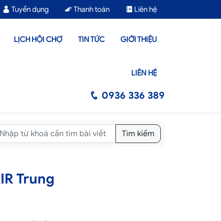
Tuyển dụng
Thanh toán
Liên hệ
LỊCH HỘI CHỢ
TIN TỨC
GIỚI THIỆU
LIÊN HỆ
0936 336 389
Tìm kiếm
IR Trung