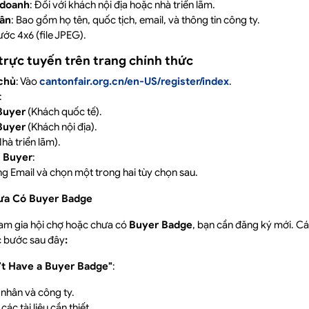
 doanh
: Đối với khách nội địa hoặc nhà triển lãm.
hân
: Bao gồm họ tên, quốc tịch, email, và thông tin công ty.
hước 4x6 (file JPEG).
trực tuyến trên trang chính thức
 chủ
: Vào
cantonfair.org.cn/en-US/register/index
.
:
Buyer
(Khách quốc tế).
Buyer
(Khách nội địa).
hà triển lãm).
 Buyer
:
g Email và chọn một trong hai tùy chọn sau.
ưa Có Buyer Badge
am gia hội chợ hoặc chưa có
Buyer Badge
, bạn cần đăng ký mới. C
c bước sau đây
:
’t Have a Buyer Badge"
:
 nhân và công ty.
các tài liệu cần thiết.