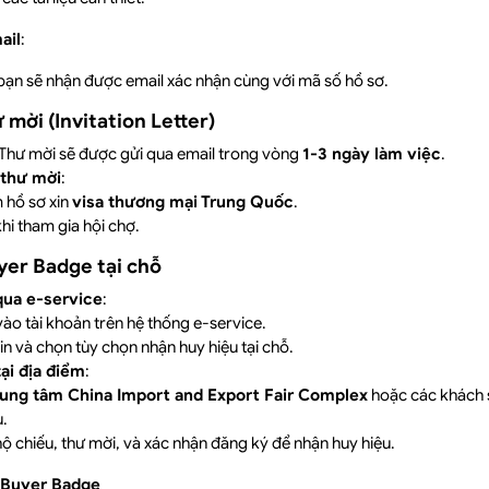
ail
:
 bạn sẽ nhận được email xác nhận cùng với mã số hồ sơ.
 mời (Invitation Letter)
 Thư mời sẽ được gửi qua email trong vòng
1-3 ngày làm việc
.
thư mời
:
 hồ sơ xin
visa thương mại Trung Quốc
.
hi tham gia hội chợ.
yer Badge tại chỗ
qua e-service
:
ào tài khoản trên hệ thống e-service.
in và chọn tùy chọn nhận huy hiệu tại chỗ.
ại địa điểm
:
rung tâm China Import and Export Fair Complex
hoặc các khách s
.
ộ chiếu, thư mời, và xác nhận đăng ký để nhận huy hiệu.
 Buyer Badge