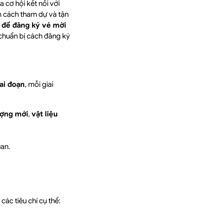
a cơ hội kết nối với
m cách tham dự và tận
c để đăng ký vé mời
chuẩn bị cách đăng ký
iai đoạn
, mỗi giai
ượng mới
,
vật liệu
uan.
ác tiêu chí cụ thể: