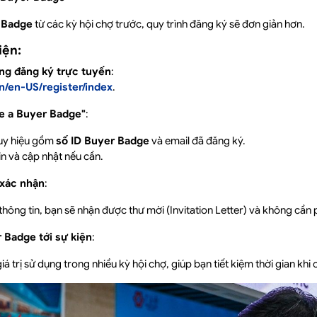
 Badge
từ các kỳ hội chợ trước, quy trình đăng ký sẽ đơn giản hơn.
iện:
ang đăng ký trực tuyến
:
n/en-US/register/index
.
e a Buyer Badge"
:
huy hiệu gồm
số ID Buyer Badge
và email đã đăng ký.
in và cập nhật nếu cần.
 xác nhận
:
thông tin, bạn sẽ nhận được thư mời (Invitation Letter) và không cần p
 Badge tới sự kiện
:
iá trị sử dụng trong nhiều kỳ hội chợ, giúp bạn tiết kiệm thời gian khi 