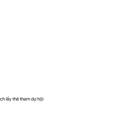
ách lấy
thẻ tham dự hội