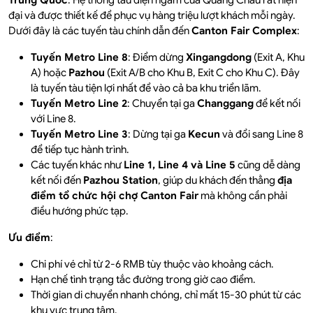
Trung Quốc
. Hệ thống tàu điện ngầm của Quảng Châu rất hiện
đại và được thiết kế để phục vụ hàng triệu lượt khách mỗi ngày.
Dưới đây là các tuyến tàu chính dẫn đến
Canton Fair Complex
:
Tuyến Metro Line 8
: Điểm dừng
Xingangdong
(Exit A, Khu
A) hoặc
Pazhou
(Exit A/B cho Khu B, Exit C cho Khu C). Đây
là tuyến tàu tiện lợi nhất để vào cả ba khu triển lãm.
Tuyến Metro Line 2
: Chuyển tại ga
Changgang
để kết nối
với Line 8.
Tuyến Metro Line 3
: Dừng tại ga
Kecun
và đổi sang Line 8
để tiếp tục hành trình.
Các tuyến khác như
Line 1, Line 4 và Line 5
cũng dễ dàng
kết nối đến
Pazhou Station
, giúp du khách đến thẳng
địa
điểm tổ chức hội chợ Canton Fair
mà không cần phải
điều hướng phức tạp.
Ưu điểm
:
Chi phí vé chỉ từ 2-6 RMB tùy thuộc vào khoảng cách.
Hạn chế tình trạng tắc đường trong giờ cao điểm.
Thời gian di chuyển nhanh chóng, chỉ mất 15-30 phút từ các
khu vực trung tâm.