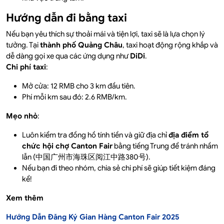
Hướng dẫn đi bằng taxi
Nếu bạn yêu thích sự thoải mái và tiện lợi, taxi sẽ là lựa chọn lý
tưởng. Tại
thành phố Quảng Châu
, taxi hoạt động rộng khắp và
dễ dàng gọi xe qua các ứng dụng như
DiDi
.
Chi phí taxi
:
Mở cửa: 12 RMB cho 3 km đầu tiên.
Phí mỗi km sau đó: 2.6 RMB/km.
Mẹo nhỏ
:
Luôn kiểm tra đồng hồ tính tiền và giữ địa chỉ
địa điểm tổ
chức hội chợ Canton Fair
bằng tiếng Trung để tránh nhầm
lẫn (中国广州市海珠区阅江中路380号).
Nếu bạn đi theo nhóm, chia sẻ chi phí sẽ giúp tiết kiệm đáng
kể!
Xem thêm
Hướng Dẫn Đăng Ký Gian Hàng Canton Fair 2025