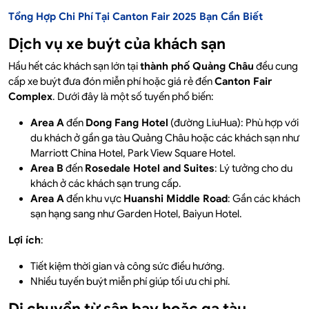
Tổng Hợp Chi Phí Tại Canton Fair 2025 Bạn Cần Biết
Dịch vụ xe buýt của khách sạn
Hầu hết các khách sạn lớn tại
thành phố Quảng Châu
đều cung
cấp xe buýt đưa đón miễn phí hoặc giá rẻ đến
Canton Fair
Complex
. Dưới đây là một số tuyến phổ biến:
Area A
đến
Dong Fang Hotel
(đường LiuHua): Phù hợp với
du khách ở gần ga tàu Quảng Châu hoặc các khách sạn như
Marriott China Hotel, Park View Square Hotel.
Area B
đến
Rosedale Hotel and Suites
: Lý tưởng cho du
khách ở các khách sạn trung cấp.
Area A
đến khu vực
Huanshi Middle Road
: Gần các khách
sạn hạng sang như Garden Hotel, Baiyun Hotel.
Lợi ích
:
Tiết kiệm thời gian và công sức điều hướng.
Nhiều tuyến buýt miễn phí giúp tối ưu chi phí.
Di chuyển từ sân bay hoặc ga tàu