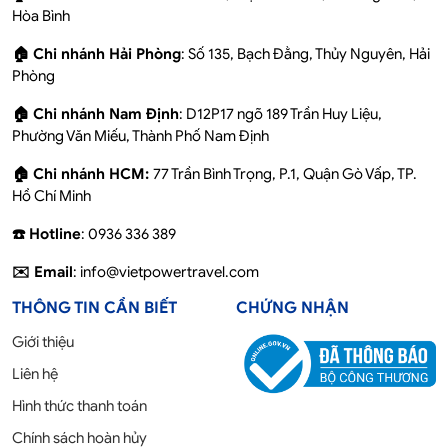
Hòa Bình
🏠 Chi nhánh Hải Phòng
: Số 135, Bạch Đằng, Thủy Nguyên, Hải
Phòng
🏠 Chi nhánh Nam Định
: D12P17 ngõ 189 Trần Huy Liệu,
Phường Văn Miếu, Thành Phố Nam Định
🏠 Chi nhánh HCM:
77 Trần Bình Trọng, P.1, Quận Gò Vấp, TP.
Hồ Chí Minh
☎️ Hotline
: 0936 336 389
✉️ Email
: info@vietpowertravel.com
THÔNG TIN CẦN BIẾT
CHỨNG NHẬN
Giới thiệu
Liên hệ
Hình thức thanh toán
Chính sách hoàn hủy