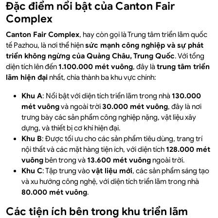
Đặc điểm nổi bật của Canton Fair
Complex
Canton Fair Complex
, hay còn gọi là Trung tâm triển lãm quốc
tế Pazhou, là nơi thể hiện
sức mạnh công nghiệp và sự phát
triển không ngừng của Quảng Châu, Trung Quốc
. Với tổng
diện tích lên đến
1.100.000 mét vuông
, đây là
trung tâm triển
lãm hiện đại
nhất, chia thành ba khu vực chính:
Khu A
: Nổi bật với diện tích triển lãm trong nhà
130.000
mét vuông
và ngoài trời
30.000 mét vuông
, đây là nơi
trưng bày các sản phẩm công nghiệp nặng, vật liệu xây
dựng, và thiết bị cơ khí hiện đại.
Khu B
: Được tối ưu cho các sản phẩm tiêu dùng, trang trí
nội thất và các mặt hàng tiện ích, với diện tích
128.000 mét
vuông
bên trong và
13.600 mét vuông
ngoài trời.
Khu C
: Tập trung vào
vật liệu mới
, các sản phẩm sáng tạo
và xu hướng công nghệ, với diện tích triển lãm trong nhà
80.000 mét vuông
.
Các tiện ích bên trong khu triển lãm