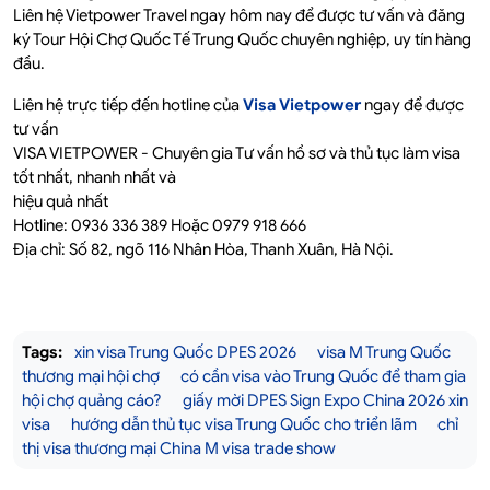
Liên hệ Vietpower Travel ngay hôm nay để được tư vấn và đăng
ký Tour Hội Chợ Quốc Tế Trung Quốc chuyên nghiệp, uy tín hàng
đầu.
Liên hệ trực tiếp đến hotline của
Visa Vietpower
ngay để được
tư vấn
VISA VIETPOWER - Chuyên gia Tư vấn hồ sơ và thủ tục làm visa
tốt nhất, nhanh nhất và
hiệu quả nhất
Hotline: 0936 336 389 Hoặc 0979 918 666
Địa chỉ: Số 82, ngõ 116 Nhân Hòa, Thanh Xuân, Hà Nội.
Tags:
xin visa Trung Quốc DPES 2026
visa M Trung Quốc
thương mại hội chợ
có cần visa vào Trung Quốc để tham gia
hội chợ quảng cáo?
giấy mời DPES Sign Expo China 2026 xin
visa
hướng dẫn thủ tục visa Trung Quốc cho triển lãm
chỉ
thị visa thương mại China M visa trade show