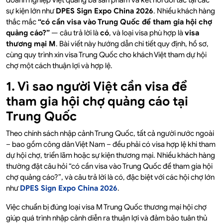
doanh nghiệp Việt quảng bá sản phẩm và kết nối đối tác tại các
sự kiện lớn như
DPES Sign Expo China 2026
. Nhiều khách hàng
thắc mắc
“có cần visa vào Trung Quốc để tham gia hội chợ
quảng cáo?”
— câu trả lời là
có
, và loại visa phù hợp là
visa
thương mại M
. Bài viết này hướng dẫn chi tiết quy định, hồ sơ,
cùng quy trình xin visa Trung Quốc cho khách Việt tham dự hội
chợ một cách thuận lợi và hợp lệ.
1. Vì sao người Việt cần visa để
tham gia hội chợ quảng cáo tại
Trung Quốc
Theo chính sách nhập cảnh Trung Quốc, tất cả người nước ngoài
– bao gồm công dân Việt Nam – đều phải có visa hợp lệ khi tham
dự hội chợ, triển lãm hoặc sự kiện thương mại. Nhiều khách hàng
thường đặt câu hỏi “có cần visa vào Trung Quốc để tham gia hội
chợ quảng cáo?”, và câu trả lời là có, đặc biệt với các hội chợ lớn
như
DPES Sign Expo China 2026
.
Việc chuẩn bị đúng loại visa M Trung Quốc thương mại hội chợ
giúp quá trình nhập cảnh diễn ra thuận lợi và đảm bảo tuân thủ