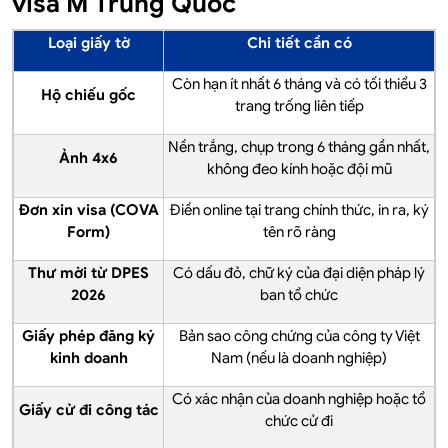
visa M Trung Quốc
Loại giấy tờ
Chi tiết cần có
Còn hạn ít nhất 6 tháng và có tối thiểu 3
Hộ chiếu gốc
trang trống liên tiếp
Nền trắng, chụp trong 6 tháng gần nhất,
Ảnh 4x6
không đeo kính hoặc đội mũ
Đơn xin visa (COVA
Điền online tại trang chính thức, in ra, ký
Form)
tên rõ ràng
Thư mời từ DPES
Có dấu đỏ, chữ ký của đại diện pháp lý
2026
ban tổ chức
Giấy phép đăng ký
Bản sao công chứng của công ty Việt
kinh doanh
Nam (nếu là doanh nghiệp)
Có xác nhận của doanh nghiệp hoặc tổ
Giấy cử đi công tác
chức cử đi