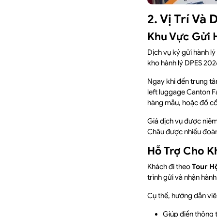
2. Vị Trí Và
Khu Vực Gửi 
Dịch vụ ký gửi hành l
kho hành lý DPES 2026
Ngay khi đến trung t
left luggage Canton F
hàng mẫu, hoặc đồ cồn
Giá dịch vụ được niêm
Châu được nhiều đoàn 
Hỗ Trợ Cho K
Khách đi theo
Tour H
trình gửi và nhận hành 
Cụ thể, hướng dẫn viê
Giúp điền thông t