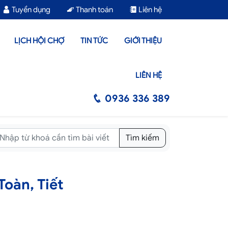
Tuyển dụng
Thanh toán
Liên hệ
LỊCH HỘI CHỢ
TIN TỨC
GIỚI THIỆU
LIÊN HỆ
0936 336 389
Tìm kiếm
oàn, Tiết