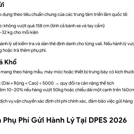
ửi
p dụng theo tiêu chuẩn chung của các trung tâm triển lãm quốc tế:
c:
không vượt quá 158 cm (tính cả bánh xe và tay cầm)
32 kg cho mỗi kiện
hành lý sẽ kiểm tra và dán thẻ định danh cho từng vali. Nếu hành lý vượ
g hoặc trả thêm phụ phí.
á Khổ
mang theo hàng mẫu, máy móc hoặc thiết bị trưng bày có kích thước
:
(Dài × Rộng × Cao) ÷ 5000 → quy đổi ra cân nặng thể tích
êm 10–20% nếu hàng vượt 50kg hoặc chiều dài một cạnh trên 160c
p dịch vụ vận chuyển xác định chi phí chính xác, đảm bảo việc gửi hàng
Và Phụ Phí Gửi Hành Lý Tại DPES 2026