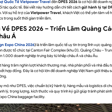
hợ Quốc Tế Vietpower Travel
đến
DPES 2026
là cơ hội để doanh n
i tác quốc tế. Bài viết này hướng dẫn chi tiết cách
gửi hành lý tại 
. Với sự hỗ trợ của
Vietpower Travel
, khách Việt có thể yên tâm về 
cs trong suốt thời gian triển lãm.
ệu Về DPES 2026 – Triển Lãm Quảng Cá
hâu Á
gn Expo China 2026
)
là triển lãm quốc tế uy tín trong lĩnh vực quảng
ện được tổ chức tại Canton Fair Complex (khu D), Quảng Châu – Tru
 1.000 doanh nghiệp trưng bày từ khắp châu Á và châu Âu.
 hàng trăm nghìn lượt khách thương mại, nhà phân phối và nhà đầu 
 kết hợp đồng. Đây là cơ hội lớn để doanh nghiệp Việt Nam giới thiệu 
ường.
y mô như DPES, việc chuẩn bị kỹ hành lý, hàng mẫu và logistics di chuy
h lý, trọng lượng, kích thước và quy trình ký gửi giúp tránh phát sinh 
Expo China baggage facility.