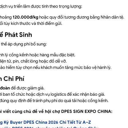
 dịch vụ triển lãm được tính theo trọng lượng:
khoảng
120.000đ/kg
hoặc quy đổi tương đương bằng Nhân dân tệ.
ổi tùy kích thước và thời điểm gửi.
ể Phát Sinh
thể áp dụng phí bổ sung:
h lý cồng kềnh hoặc hàng mẫu đặc biệt.
ện tử, pin, chất lỏng hoặc đồ dễ vỡ.
bảo hiểm tùy chọn nếu khách muốn tăng mức bảo vệ hành lý.
 Chi Phí
 đoàn
để được giảm giá.
i ban tổ chức hoặc dịch vụ logistics để xác nhận báo giá.
 đúng quy định để tránh phụ phí do quá tải hoặc cồng kềnh.
 viết cùng chủ đề về hội chợ DPES SIGN EXPO CHINA:
 Ký Buyer DPES China 2026 Chi Tiết Từ A–Z