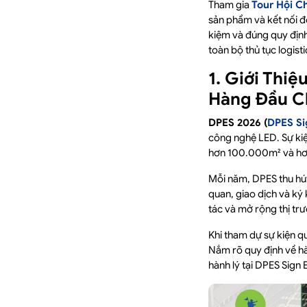
Tham gia
Tour Hội C
sản phẩm và kết nối đố
kiệm và đúng quy định
toàn bộ thủ tục logisti
1. Giới Thi
Hàng Đầu C
DPES 2026 (
DPES Si
công nghệ LED. Sự ki
hơn 100.000m² và hơn
Mỗi năm, DPES thu hút
quan, giao dịch và ký
tác và mở rộng thị tr
Khi tham dự sự kiện qu
Nắm rõ quy định về hàn
hành lý tại DPES Sign 