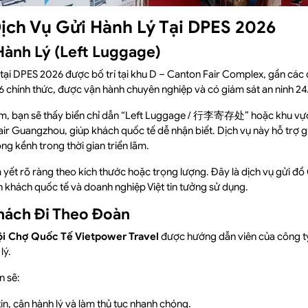
 Dịch Vụ Gửi Hành Lý Tại DPES 2026
Hành Lý (Left Luggage)
ý tại DPES 2026 được bố trí tại khu D – Canton Fair Complex, gần các 
 chính thức, được vận hành chuyên nghiệp và có giám sát an ninh 24
âm, bạn sẽ thấy biển chỉ dẫn “Left Luggage / 行李寄存处” hoặc khu vực 
air Guangzhou, giúp khách quốc tế dễ nhận biết. Dịch vụ này hỗ trợ g
g kềnh trong thời gian triển lãm.
 yết rõ ràng theo kích thước hoặc trọng lượng. Đây là dịch vụ gửi đ
khách quốc tế và doanh nghiệp Việt tin tưởng sử dụng.
hách Đi Theo Đoàn
ội Chợ Quốc Tế Vietpower Travel
được hướng dẫn viên của công ty
lý.
n sẽ:
in, cân hành lý và làm thủ tục nhanh chóng.