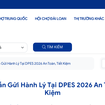
HỢ TRUNG QUỐC
HỘI CHỢ ĐÀI LOAN
THỊ TRƯỜNG KHÁC
TÌM KIẾM
Gửi Hành Lý Tại DPES 2026 An Toàn, Tiết Kiệm
n Gửi Hành Lý Tại DPES 2026 An T
Kiệm