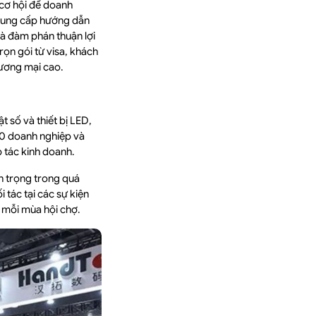
 cơ hội để doanh
 cung cấp hướng dẫn
và đàm phán thuận lợi
rọn gói từ visa, khách
hương mại cao.
 số và thiết bị LED,
00 doanh nghiệp và
 tác kinh doanh.
n trọng trong quá
 tác tại các sự kiện
 mỗi mùa hội chợ.