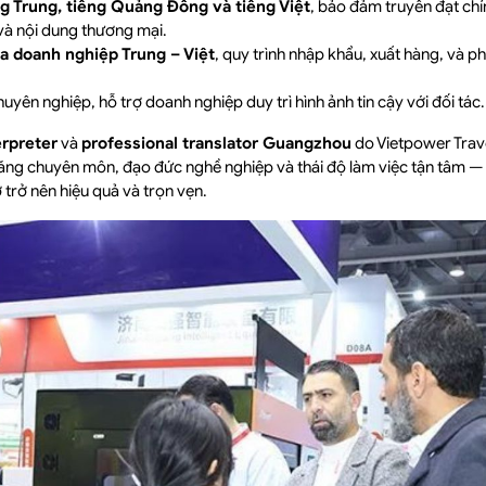
g Trung, tiếng Quảng Đông và tiếng Việt
, bảo đảm truyền đạt chí
và nội dung thương mại.
a doanh nghiệp Trung – Việt
, quy trình nhập khẩu, xuất hàng, và
uyên nghiệp, hỗ trợ doanh nghiệp duy trì hình ảnh tin cậy với đối tác.
erpreter
và
professional translator Guangzhou
do Vietpower Trave
ăng chuyên môn, đạo đức nghề nghiệp và thái độ làm việc tận tâm —
 trở nên hiệu quả và trọn vẹn.