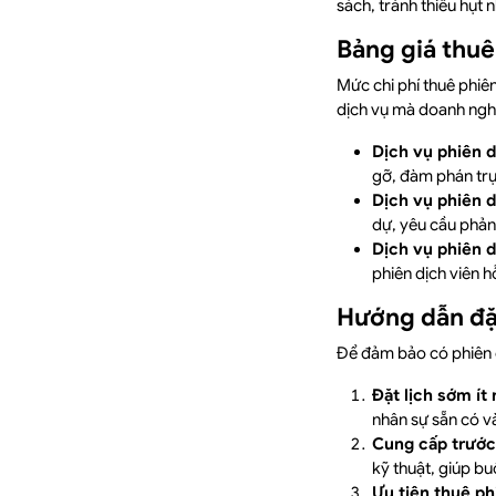
sách, tránh thiếu hụt
Bảng giá thuê
Mức chi phí thuê phiên
dịch vụ mà doanh ngh
Dịch vụ phiên dị
gỡ, đàm phán trực
Dịch vụ phiên d
dự, yêu cầu phản
Dịch vụ phiên d
phiên dịch viên h
Hướng dẫn đặ
Để đảm bảo có phiên d
Đặt lịch sớm ít
nhân sự sẵn có v
Cung cấp trước 
kỹ thuật, giúp bu
Ưu tiên thuê p