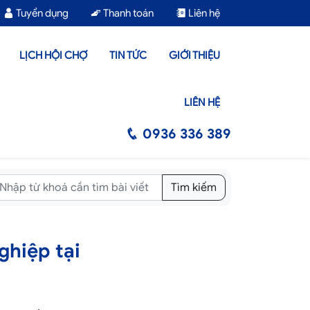
Tuyển dụng
Thanh toán
Liên hệ
LỊCH HỘI CHỢ
TIN TỨC
GIỚI THIỆU
LIÊN HỆ
0936 336 389
Tìm kiếm
ghiệp tại