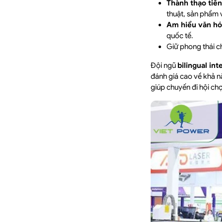
Thành thạo tiến
thuật, sản phẩm 
Am hiểu văn hó
quốc tế.
Giữ phong thái ch
Đội ngũ
bilingual int
đánh giá cao về khả n
giúp chuyến đi hội chợ