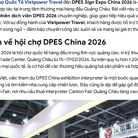
hợ Quốc Tế Vietpower Trave
l
đến
DPES Sign Expo China 2026
là
ợp tác tại trung tâm thương mại hàng đầu Quảng Châu. Bài viết này
phiên dịch viên DPES 2026
chuyên nghiệp, giúp giao tiếp hiệu quả 
c. Với sự đồng hành của
Vietpower Travel
, khách hàng được hỗ trợ t
ên song ngữ – đảm bảo chuyến công tác suôn sẻ và mang lại giá trị t
n về hội chợ DPES China 2026
026 là hội chợ quốc tế hàng đầu trong lĩnh vực quảng cáo, in kỹ thuật
d Trade Center, Quảng Châu từ 15–17/02/2026. Sự kiện quy tụ hơn 1.2
ại quốc tế, là cơ hội để các thương hiệu quảng bá sản phẩm và hợp
Việt, việc tham dự DPES China exhibition interpreter là một bước qua
ng và tìm kiếm nhà cung cấp chiến lược. Đây cũng là dịp để gặp gỡ đối
Fair, nơi nhu cầu thuê interpreter Canton Fair Quảng Châu tăng cao