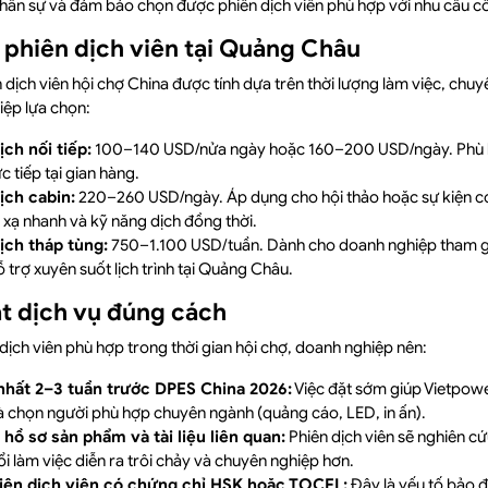
 nhân sự và đảm bảo chọn được phiên dịch viên phù hợp với nhu cầu cô
 phiên dịch viên tại Quảng Châu
 dịch viên hội chợ China được tính dựa trên thời lượng làm việc, chuy
iệp lựa chọn:
ch nối tiếp:
100–140 USD/nửa ngày hoặc 160–200 USD/ngày. Phù h
 tiếp tại gian hàng.
ịch cabin:
220–260 USD/ngày. Áp dụng cho hội thảo hoặc sự kiện c
 xạ nhanh và kỹ năng dịch đồng thời.
ịch tháp tùng:
750–1.100 USD/tuần. Dành cho doanh nghiệp tham gi
ỗ trợ xuyên suốt lịch trình tại Quảng Châu.
t dịch vụ đúng cách
ịch viên phù hợp trong thời gian hội chợ, doanh nghiệp nên:
 nhất 2–3 tuần trước DPES China 2026:
Việc đặt sớm giúp Vietpowe
à chọn người phù hợp chuyên ngành (quảng cáo, LED, in ấn).
hồ sơ sản phẩm và tài liệu liên quan:
Phiên dịch viên sẽ nghiên cứ
ổi làm việc diễn ra trôi chảy và chuyên nghiệp hơn.
hiên dịch viên có chứng chỉ HSK hoặc TOCFL:
Đây là yếu tố bảo 