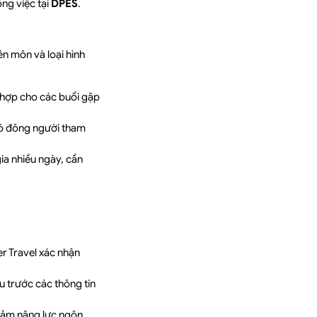
ng việc tại
DPES
.
ên môn và loại hình
ợp cho các buổi gặp
ó đông người tham
a nhiều ngày, cần
r Travel xác nhận
u trước các thông tin
đảm năng lực ngôn