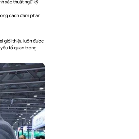
nh xác thuật ngữ kỹ
 phong cách đàm phán
l giới thiệu luôn được
 yếu tố quan trọng