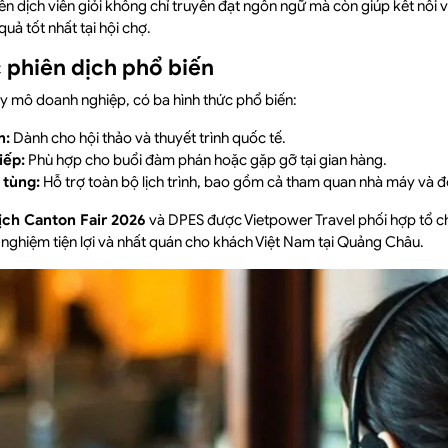
ên dịch viên giỏi không chỉ truyền đạt ngôn ngữ mà còn giúp kết nối 
uả tốt nhất tại hội chợ.
 phiên dịch phổ biến
y mô doanh nghiệp, có ba hình thức phổ biến:
n:
Dành cho hội thảo và thuyết trình quốc tế.
iếp:
Phù hợp cho buổi đàm phán hoặc gặp gỡ tại gian hàng.
 tùng:
Hỗ trợ toàn bộ lịch trình, bao gồm cả tham quan nhà máy và đố
ịch Canton Fair 2026
và DPES được Vietpower Travel phối hợp tổ c
 nghiệm tiện lợi và nhất quán cho khách Việt Nam tại Quảng Châu.