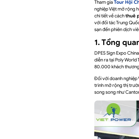
Tham gia
Tour Hội C
nghiệp Việt mở rộng h
chi tiết về cách
thuê 
với đối tác Trung Quố
sạn đến phiên dịch vi
1. Tổng qua
DPES Sign Expo China 2
diễn ra tại Poly Worl
80.000 khách thương m
Đối với doanh nghiệp 
trình mở rộng thị trườ
song song như Canton 