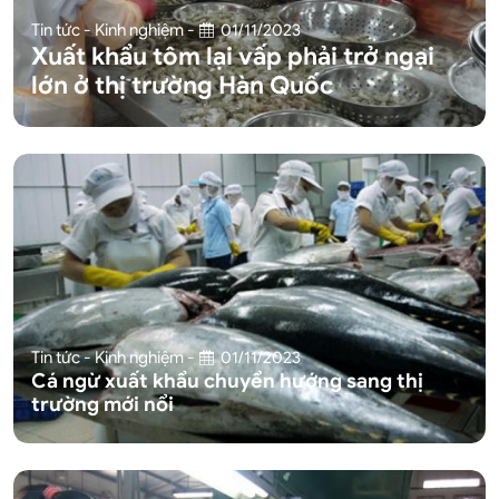
Tin tức - Kinh nghiệm
-
01/11/2023
Xuất khẩu tôm lại vấp phải trở ngại
lớn ở thị trường Hàn Quốc
Tin tức - Kinh nghiệm
-
01/11/2023
Cá ngừ xuất khẩu chuyển hướng sang thị
trường mới nổi